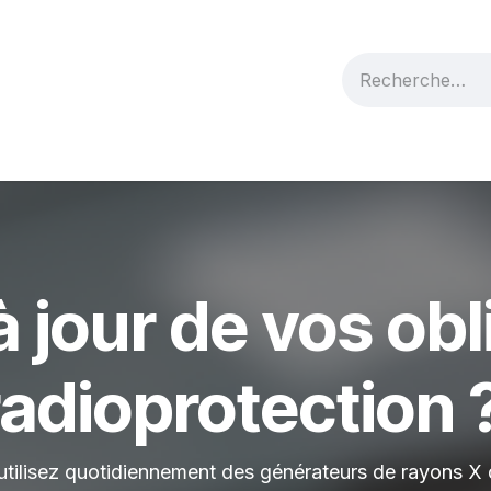
gnement
Contactez-nous
à jour de vos obl
adioprotection 
 utilisez quotidiennement des générateurs de rayons X d