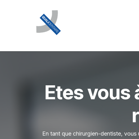
Se rendre au contenu
Accueil
Vos obligations
Notre accompa
Etes vous 
r
En tant que chirurgien-dentiste, vous